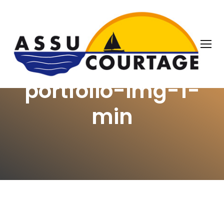
OUR THOUGHTS
portfolio-img-1-
min