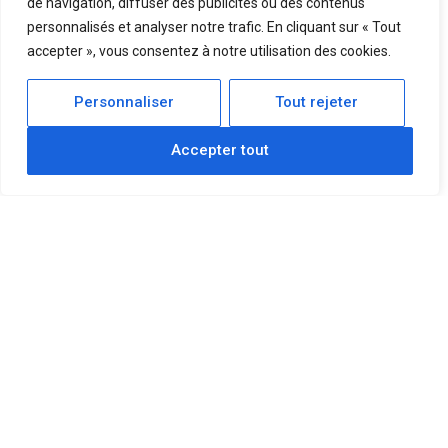
de navigation, diffuser des publicités ou des contenus
personnalisés et analyser notre trafic. En cliquant sur « Tout
accepter », vous consentez à notre utilisation des cookies.
Personnaliser
Tout rejeter
Accepter tout
Modern Design
Lorem Ipsum is simply dummy text of the printing and
typesetting industry. Lorem Ipsum has been the industry