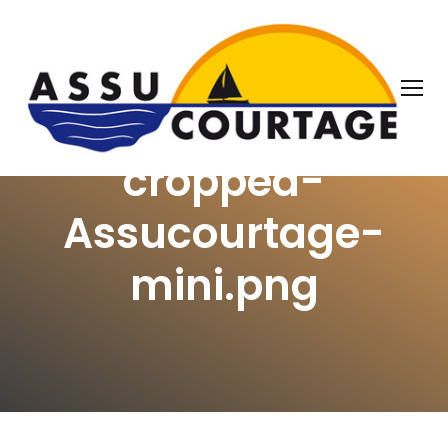
OUR THOUGHTS
cropped-
Assucourtage-
mini.png